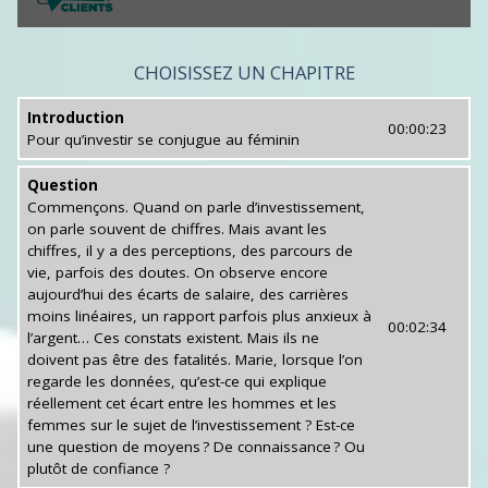
0
seconds
of
CHOISISSEZ UN CHAPITRE
0
seconds
Introduction
00:00:23
Pour qu’investir se conjugue au féminin
Question
Commençons. Quand on parle d’investissement,
on parle souvent de chiffres. Mais avant les
chiffres, il y a des perceptions, des parcours de
vie, parfois des doutes. On observe encore
aujourd’hui des écarts de salaire, des carrières
moins linéaires, un rapport parfois plus anxieux à
00:02:34
l’argent… Ces constats existent. Mais ils ne
doivent pas être des fatalités. Marie, lorsque l’on
regarde les données, qu’est-ce qui explique
réellement cet écart entre les hommes et les
femmes sur le sujet de l’investissement ? Est-ce
une question de moyens ? De connaissance ? Ou
plutôt de confiance ?