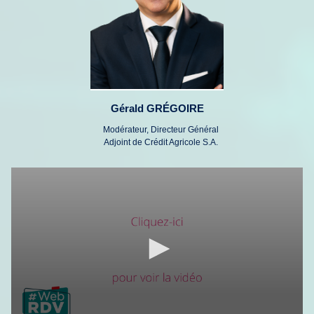
Gérald GRÉGOIRE
Modérateur, Directeur Général
Adjoint de Crédit Agricole S.A.